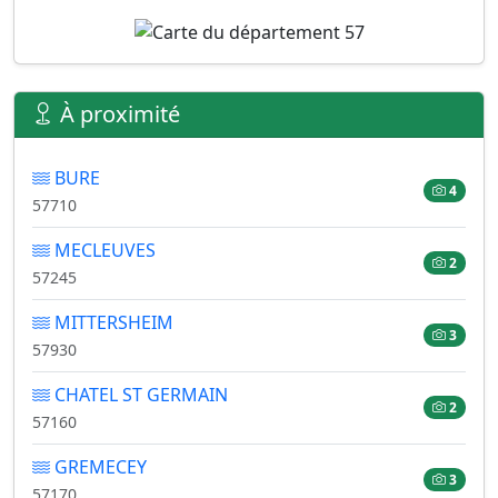
À proximité
BURE
4
57710
MECLEUVES
2
57245
MITTERSHEIM
3
57930
CHATEL ST GERMAIN
2
57160
GREMECEY
3
57170