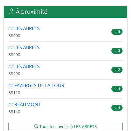
À proximité
LES ABRETS
4
38490
LES ABRETS
3
38490
LES ABRETS
2
38490
FAVERGES DE LA TOUR
1
38110
REAUMONT
1
38140
Tous les lavoirs à LES ABRETS