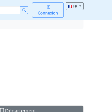
🇫🇷 FR
Connexion
Département