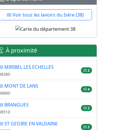
Voir tous les lavoirs du Isère (38)
À proximité
MIRIBEL LES ECHELLES
2
38380
MONT DE LANS
4
38860
BRANGUES
2
38510
ST GEOIRE EN VALDAINE
2