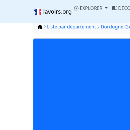
EXPLORER
DECO
lavoirs.org
Accueil
Liste par département
Dordogne (2