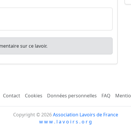
entaire sur ce lavoir.
Contact
Cookies
Données personnelles
FAQ
Mentio
Copyright © 2026
Association Lavoirs de France
w w w . l a v o i r s . o r g