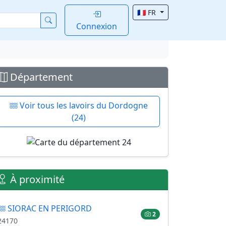
🇫🇷 FR
Connexion
Département
Voir tous les lavoirs du Dordogne
(24)
À proximité
SIORAC EN PERIGORD
2
24170