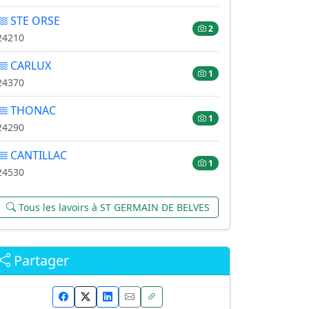
STE ORSE
2
24210
CARLUX
1
24370
THONAC
1
24290
CANTILLAC
1
24530
Tous les lavoirs à ST GERMAIN DE BELVES
Partager