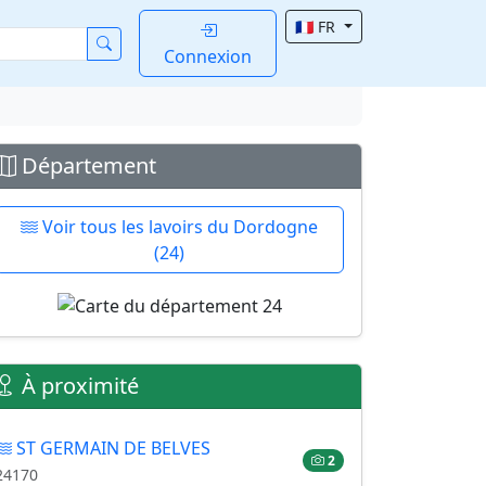
🇫🇷 FR
Connexion
Département
Voir tous les lavoirs du Dordogne
(24)
À proximité
ST GERMAIN DE BELVES
2
24170