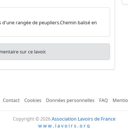
és d'une rangée de peupliers.Chemin balisé en
entaire sur ce lavoir.
Contact
Cookies
Données personnelles
FAQ
Mentio
Copyright © 2026
Association Lavoirs de France
w w w . l a v o i r s . o r g