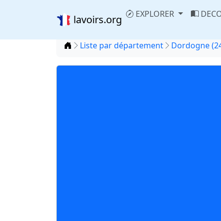
EXPLORER
DECO
lavoirs.org
Accueil
Liste par département
Dordogne (2