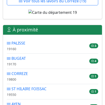
Voir tous les lavoirs du Corrèze (19)
À proximité
PALISSE
3
19160
BUGEAT
4
19170
CORREZE
1
19800
ST HILAIRE FOISSAC
1
19550
AYEN