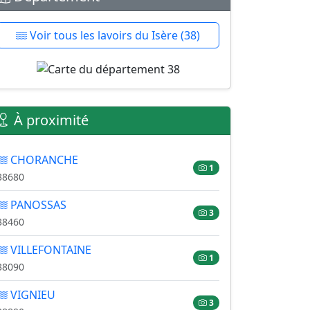
Voir tous les lavoirs du Isère (38)
À proximité
CHORANCHE
1
38680
PANOSSAS
3
38460
VILLEFONTAINE
1
38090
VIGNIEU
3