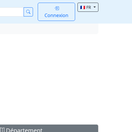
🇫🇷 FR
Connexion
Département