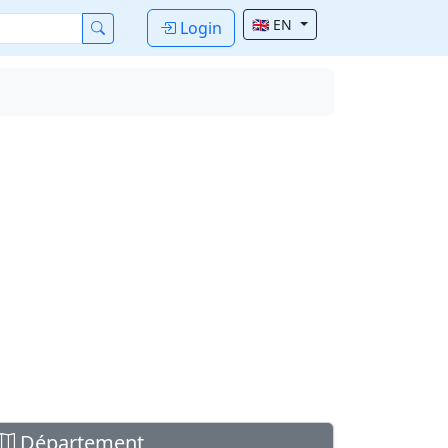
🇬🇧 EN
Login
Département