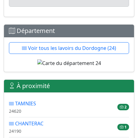
Département
Voir tous les lavoirs du Dordogne (24)
À proximité
TAMNIES
2
24620
CHANTERAC
1
24190