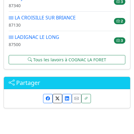
3
87340
LA CROISILLE SUR BRIANCE
2
87130
LADIGNAC LE LONG
3
87500
Tous les lavoirs à COGNAC LA FORET
Partager