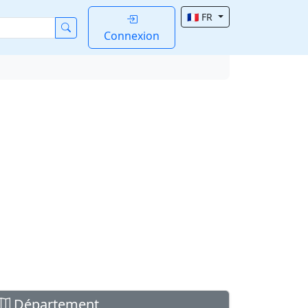
🇫🇷 FR
Connexion
Département