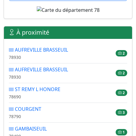
À proximité
AUFREVILLE BRASSEUIL
2
78930
AUFREVILLE BRASSEUIL
2
78930
ST REMY L HONORE
2
78690
COURGENT
3
78790
GAMBAISEUIL
1