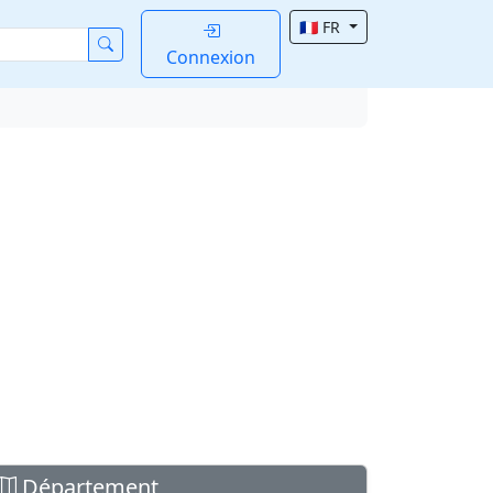
🇫🇷 FR
Connexion
Département