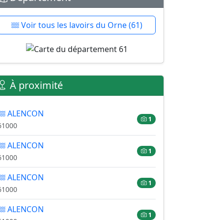
Voir tous les lavoirs du Orne (61)
À proximité
ALENCON
1
61000
ALENCON
1
61000
ALENCON
1
61000
ALENCON
1