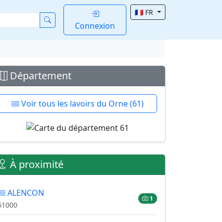
🇫🇷 FR
Connexion
Département
Voir tous les lavoirs du Orne (61)
À proximité
ALENCON
1
61000