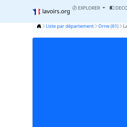
EXPLORER
DECO
lavoirs.org
Accueil
Liste par département
Orne (61)
L