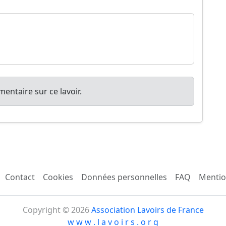
entaire sur ce lavoir.
Contact
Cookies
Données personnelles
FAQ
Mentio
Copyright © 2026
Association Lavoirs de France
w w w . l a v o i r s . o r g