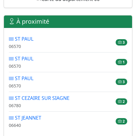
À proximité
ST PAUL
3
06570
ST PAUL
1
06570
ST PAUL
3
06570
ST CEZAIRE SUR SIAGNE
2
06780
ST JEANNET
2
06640