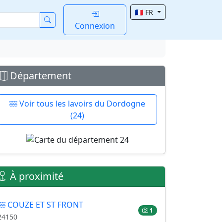
🇫🇷 FR
Connexion
Département
Voir tous les lavoirs du Dordogne
(24)
À proximité
COUZE ET ST FRONT
1
24150