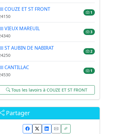
COUZE ET ST FRONT
1
24150
VIEUX MAREUIL
3
24340
ST AUBIN DE NABIRAT
2
24250
CANTILLAC
1
24530
Tous les lavoirs à COUZE ET ST FRONT
Partager