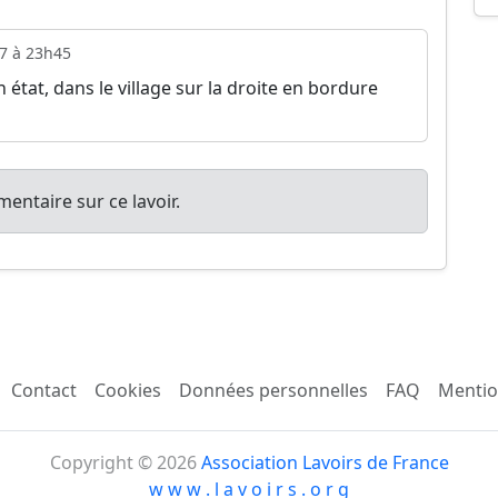
7 à 23h45
 état, dans le village sur la droite en bordure
entaire sur ce lavoir.
Contact
Cookies
Données personnelles
FAQ
Mentio
Copyright © 2026
Association Lavoirs de France
w w w . l a v o i r s . o r g