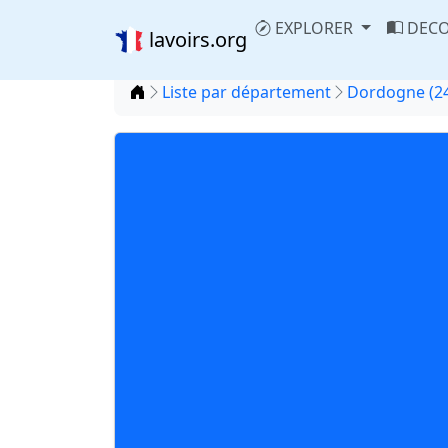
EXPLORER
DECO
lavoirs.org
Accueil
Liste par département
Dordogne (2