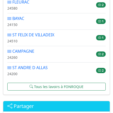
FLEURAC
2
24580
BAYAC
1
24150
ST FELIX DE VILLADEIX
1
24510
CAMPAGNE
2
24260
ST ANDRE D ALLAS
2
24200
Tous les lavoirs à FONROQUE
Partager