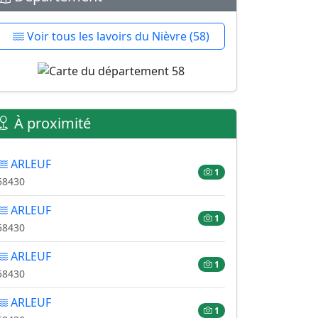
Voir tous les lavoirs du Nièvre (58)
À proximité
ARLEUF
1
58430
ARLEUF
1
58430
ARLEUF
1
58430
ARLEUF
1