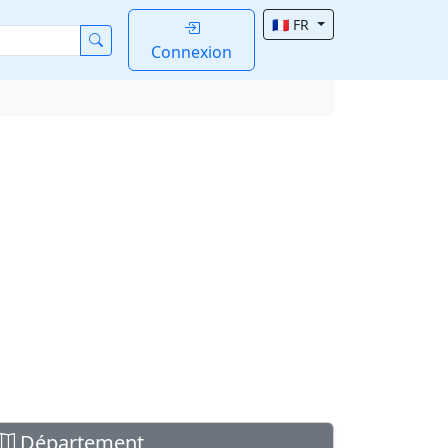
🇫🇷 FR
Connexion
Département