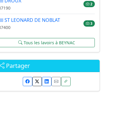
DROUX
2
87190
ST LEONARD DE NOBLAT
3
87400
Tous les lavoirs à BEYNAC
Partager