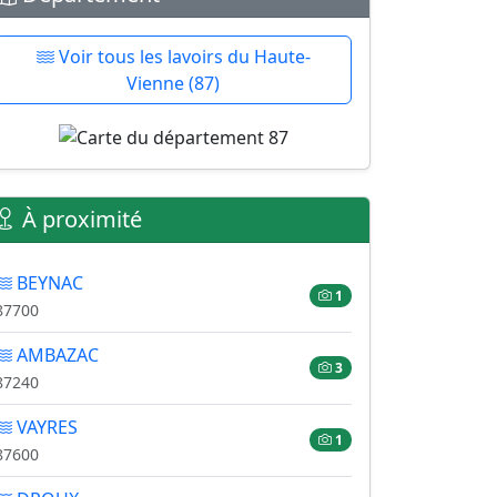
Voir tous les lavoirs du Haute-
Vienne (87)
À proximité
BEYNAC
1
87700
AMBAZAC
3
87240
VAYRES
1
87600