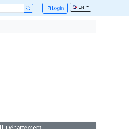
🇬🇧 EN
Login
Département