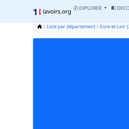
EXPLORER
DECO
lavoirs.org
Accueil
Liste par département
Eure-et-Loir (