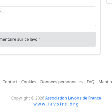
50
entaire sur ce lavoir.
Contact
Cookies
Données personnelles
FAQ
Mentio
Copyright © 2026
Association Lavoirs de France
w w w . l a v o i r s . o r g