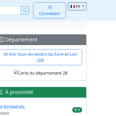
🇫🇷 FR
Connexion
Département
Voir tous les lavoirs du Eure-et-Loir
(28)
À proximité
BONNEVAL
1
28800