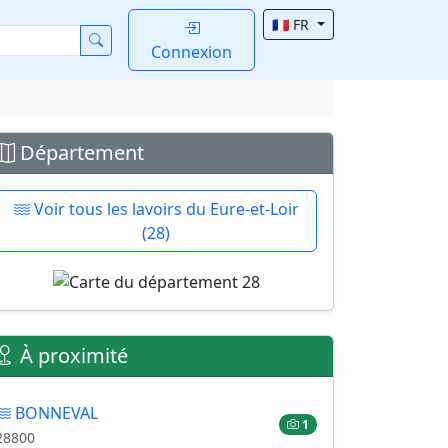
🇫🇷 FR
Connexion
Département
Voir tous les lavoirs du Eure-et-Loir
(28)
À proximité
BONNEVAL
1
28800