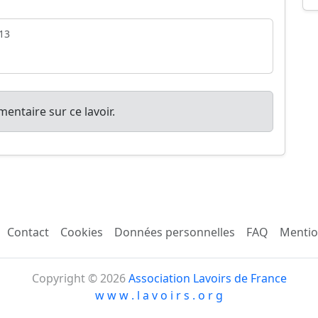
13
entaire sur ce lavoir.
Contact
Cookies
Données personnelles
FAQ
Mentio
Copyright © 2026
Association Lavoirs de France
w w w . l a v o i r s . o r g