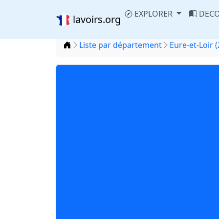
EXPLORER
DECO
lavoirs.org
Accueil
Liste par département
Eure-et-Loir (