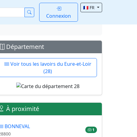
🇫🇷 FR
Connexion
Département
Voir tous les lavoirs du Eure-et-Loir
(28)
À proximité
BONNEVAL
1
28800