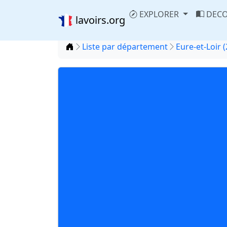
EXPLORER
DECO
lavoirs.org
Accueil
Liste par département
Eure-et-Loir (