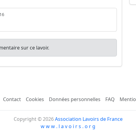
16
entaire sur ce lavoir.
Contact
Cookies
Données personnelles
FAQ
Mentio
Copyright © 2026
Association Lavoirs de France
w w w . l a v o i r s . o r g