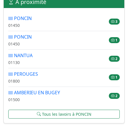
À proximité
PONCIN
3
01450
PONCIN
1
01450
NANTUA
2
01130
PEROUGES
1
01800
AMBERIEU EN BUGEY
2
01500
Tous les lavoirs à PONCIN