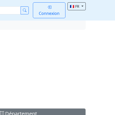
🇫🇷 FR
Connexion
Département