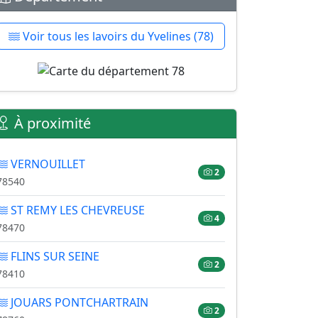
Voir tous les lavoirs du Yvelines (78)
À proximité
VERNOUILLET
2
78540
ST REMY LES CHEVREUSE
4
78470
FLINS SUR SEINE
2
78410
JOUARS PONTCHARTRAIN
2