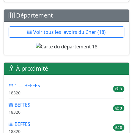
Département
Voir tous les lavoirs du Cher (18)
À proximité
1 — BEFFES
3
18320
BEFFES
3
18320
BEFFES
3
18320