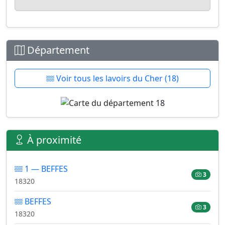
Département
Voir tous les lavoirs du Cher (18)
À proximité
1 — BEFFES
3
18320
BEFFES
3
18320