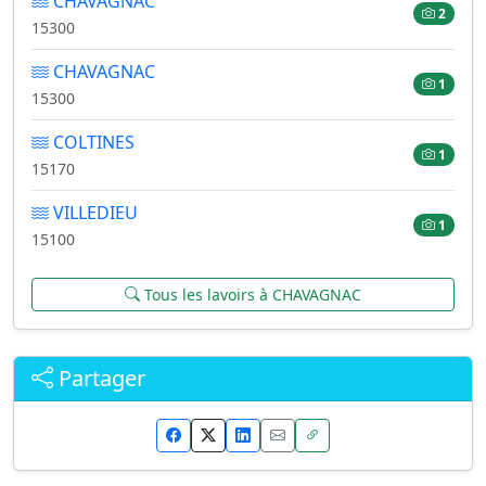
CHAVAGNAC
2
15300
CHAVAGNAC
1
15300
COLTINES
1
15170
VILLEDIEU
1
15100
Tous les lavoirs à CHAVAGNAC
Partager