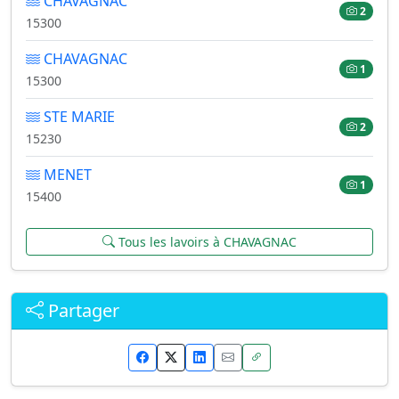
CHAVAGNAC
2
15300
CHAVAGNAC
1
15300
STE MARIE
2
15230
MENET
1
15400
Tous les lavoirs à CHAVAGNAC
Partager