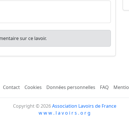
entaire sur ce lavoir.
Contact
Cookies
Données personnelles
FAQ
Mentio
Copyright © 2026
Association Lavoirs de France
w w w . l a v o i r s . o r g