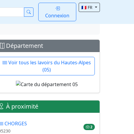
🇫🇷 FR
Connexion
Département
Voir tous les lavoirs du Hautes-Alpes
(05)
À proximité
CHORGES
2
05230