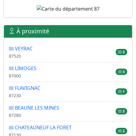
À proximité
VEYRAC
3
87520
LIMOGES
3
87000
FLAVIGNAC
1
87230
BEAUNE LES MINES
3
87280
CHATEAUNEUF LA FORET
2
87130