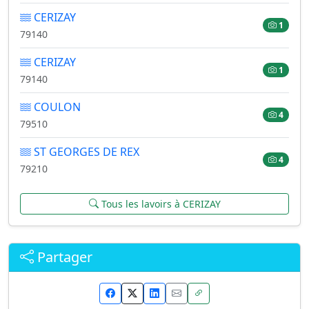
CERIZAY
1
79140
CERIZAY
1
79140
COULON
4
79510
ST GEORGES DE REX
4
79210
Tous les lavoirs à CERIZAY
Partager