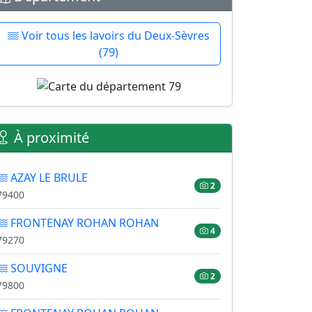
Voir tous les lavoirs du Deux-Sèvres
(79)
À proximité
AZAY LE BRULE
2
79400
FRONTENAY ROHAN ROHAN
4
79270
SOUVIGNE
2
79800