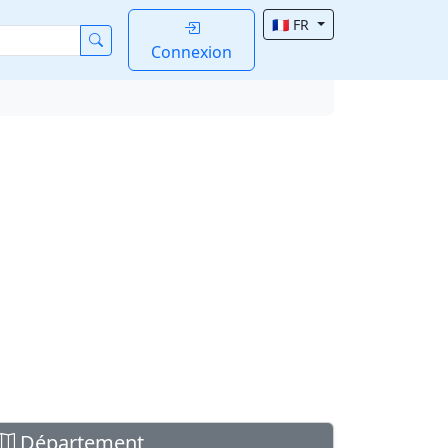
🇫🇷 FR
Connexion
Département