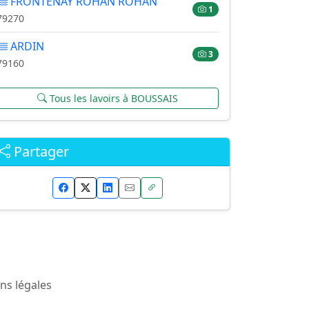
FRONTENAY ROHAN ROHAN
1
79270
ARDIN
3
79160
Tous les lavoirs à BOUSSAIS
Partager
ns légales