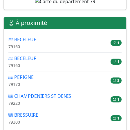
À proximité
BECELEUF
1
79160
BECELEUF
1
79160
PERIGNE
3
79170
CHAMPDENIERS ST DENIS
1
79220
BRESSUIRE
1
79300