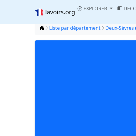
EXPLORER
DECO
lavoirs.org
Accueil
Liste par département
Deux-Sèvres 