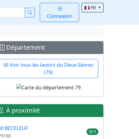
🇫🇷 FR
Connexion
Département
Voir tous les lavoirs du Deux-Sèvres
(79)
À proximité
BECELEUF
1
79160