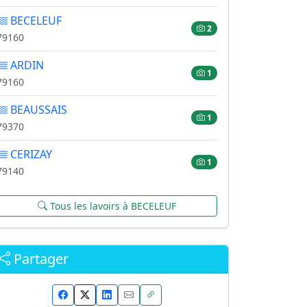
BECELEUF
2
79160
ARDIN
1
79160
BEAUSSAIS
1
79370
CERIZAY
1
79140
Tous les lavoirs à BECELEUF
Partager