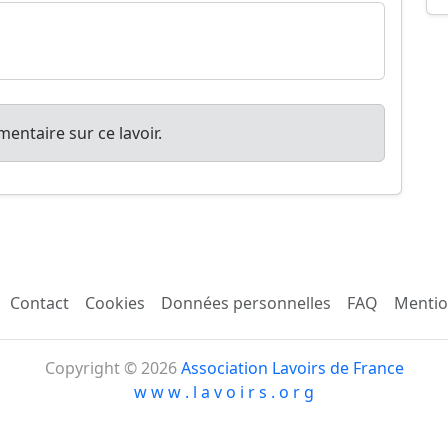
entaire sur ce lavoir.
Contact
Cookies
Données personnelles
FAQ
Mentio
Copyright © 2026
Association Lavoirs de France
w w w . l a v o i r s . o r g