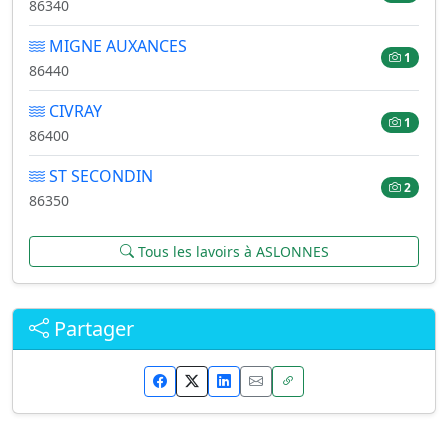
86340
MIGNE AUXANCES
1
86440
CIVRAY
1
86400
ST SECONDIN
2
86350
Tous les lavoirs à ASLONNES
Partager