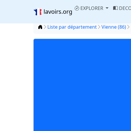
EXPLORER
DECO
lavoirs.org
Accueil
Liste par département
Vienne (86)