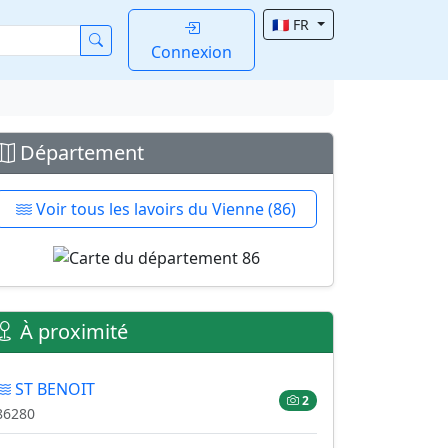
🇫🇷 FR
Connexion
Département
Voir tous les lavoirs du Vienne (86)
À proximité
ST BENOIT
2
86280