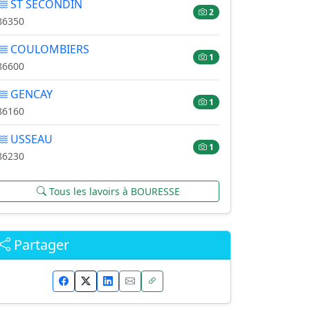
ST SECONDIN
2
86350
COULOMBIERS
1
86600
GENCAY
1
86160
USSEAU
1
86230
Tous les lavoirs à BOURESSE
Partager