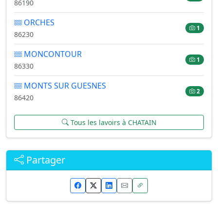
86190
ORCHES
1
86230
MONCONTOUR
1
86330
MONTS SUR GUESNES
2
86420
Tous les lavoirs à CHATAIN
Partager