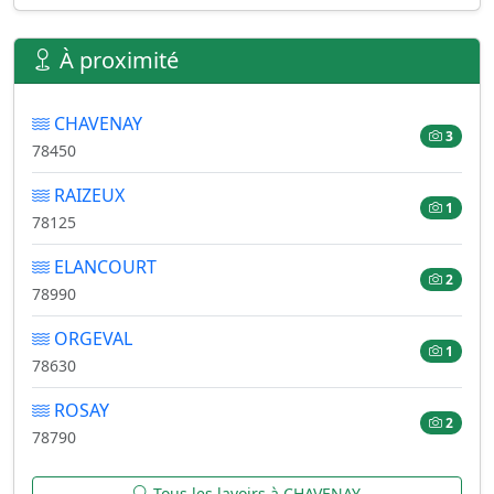
À proximité
CHAVENAY
3
78450
RAIZEUX
1
78125
ELANCOURT
2
78990
ORGEVAL
1
78630
ROSAY
2
78790
Tous les lavoirs à CHAVENAY