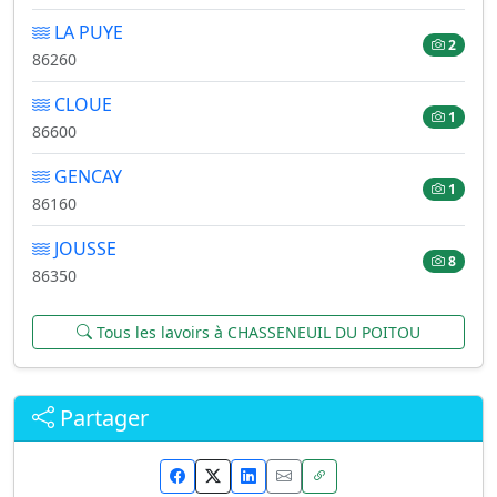
LA PUYE
2
86260
CLOUE
1
86600
GENCAY
1
86160
JOUSSE
8
86350
Tous les lavoirs à CHASSENEUIL DU POITOU
Partager