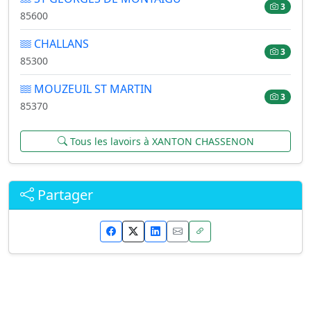
3
85600
CHALLANS
3
85300
MOUZEUIL ST MARTIN
3
85370
Tous les lavoirs à XANTON CHASSENON
Partager