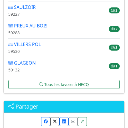
SAULZOIR
3
59227
PREUX AU BOIS
2
59288
VILLERS POL
3
59530
GLAGEON
1
59132
Tous les lavoirs à HECQ
Partager