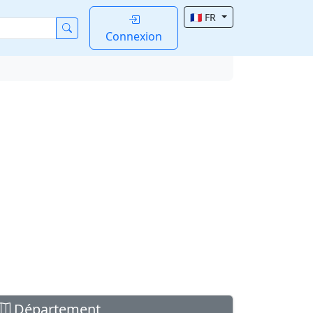
🇫🇷 FR
Connexion
Département