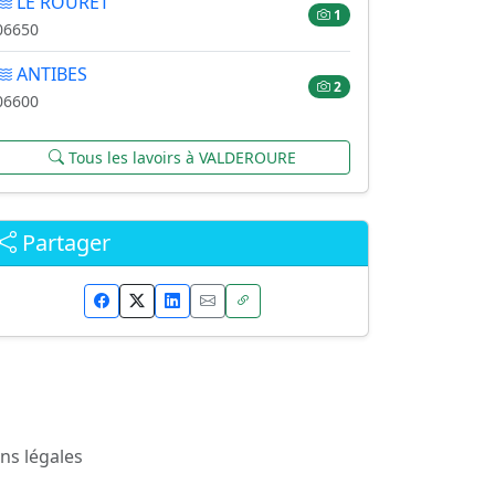
LE ROURET
1
06650
ANTIBES
2
06600
Tous les lavoirs à VALDEROURE
Partager
ns légales