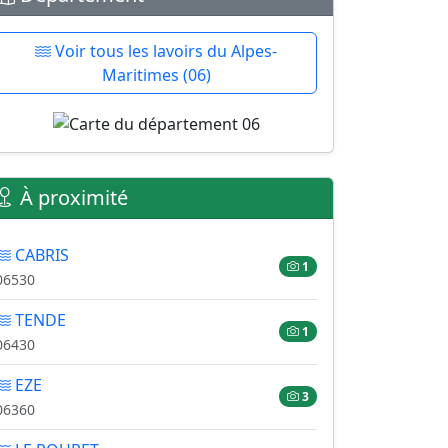
Voir tous les lavoirs du Alpes-
Maritimes (06)
À proximité
CABRIS
1
06530
TENDE
1
06430
EZE
3
06360