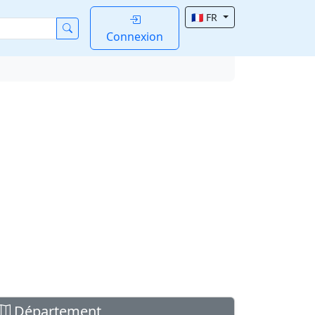
🇫🇷 FR
Connexion
Département