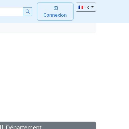
🇫🇷 FR
Connexion
Département