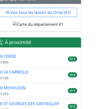
Voir tous les lavoirs du Orne (61)
À proximité
CERISE
1
61000
LA CARNEILLE
4
61100
MEHOUDIN
1
61410
ST GEORGES DES GROSEILLER
3