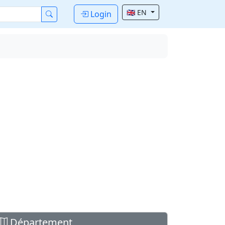
🇬🇧 EN
Login
Département