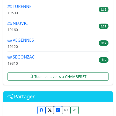
TURENNE
2
19500
NEUVIC
1
19160
VEGENNES
2
19120
SEGONZAC
2
19310
Tous les lavoirs à CHAMBERET
Partager