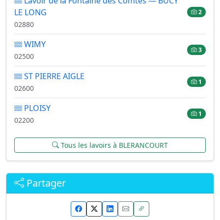
Lavoir de la Fontaine des Comtes — BUCY
LE LONG
2
02880
WIMY
3
02500
ST PIERRE AIGLE
1
02600
PLOISY
1
02200
Tous les lavoirs à BLERANCOURT
Partager