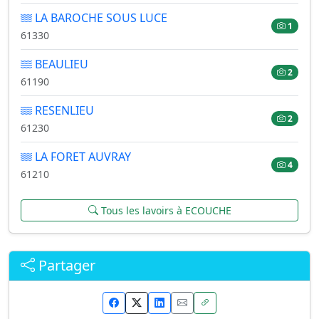
LA BAROCHE SOUS LUCE
1
61330
BEAULIEU
2
61190
RESENLIEU
2
61230
LA FORET AUVRAY
4
61210
Tous les lavoirs à ECOUCHE
Partager