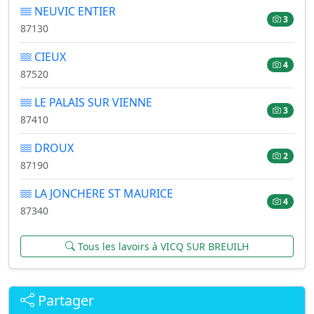
NEUVIC ENTIER
3
87130
CIEUX
4
87520
LE PALAIS SUR VIENNE
3
87410
DROUX
2
87190
LA JONCHERE ST MAURICE
4
87340
Tous les lavoirs à VICQ SUR BREUILH
Partager