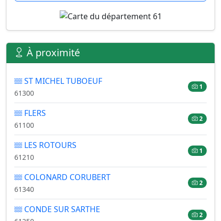
À proximité
ST MICHEL TUBOEUF
1
61300
FLERS
2
61100
LES ROTOURS
1
61210
COLONARD CORUBERT
2
61340
CONDE SUR SARTHE
2